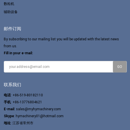
数粒机
辅助设备
邮件订阅
By subscribing to our mailing list you will be updated with the latest news
from us.
Fill in your e-mail:
联系我们
电话
: +86-519-80182110
手机
: +86-13776804621
E-mail
:
sales@myhymachinery.com
Skype
:
hymachinery01@hotmail.com
地址
: 江苏省常州市