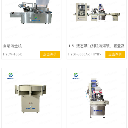
自动装盒机
1-5L 液态漂白剂瓶装灌装、塞盖及
旋盖生产线
HYCM-160-B
点击询价
HYGF-5000A-6+HYIP-
点击询价
1A+HYXG-4C-
SEA+HYSP-120R-100A